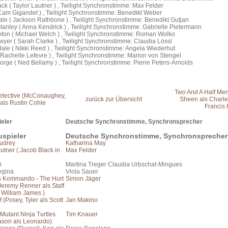
ck ( Taylor Lautner ) , Twilight Synchronstimme: Max Felder
Cam Gigandet ) , Twilight Synchronstimme: Benedikt Weber
le ( Jackson Rathbone ) , Twilight Synchronstimme: Benedikt Gutjan
tanley ( Anna Kendrick ) , Twilight Synchronstimme: Gabrielle Pietermann
ton ( Michael Welch ) , Twilight Synchronstimme: Roman Wolko
er ( Sarah Clarke ) , Twilight Synchronstimme: Claudia Lössl
ale ( Nikki Reed ) , Twilight Synchronstimme: Angela Wiederhut
( Rachelle Lefevre ) , Twilight Synchronstimme: Marion von Stengel
rge ( Ned Bellamy ) , Twilight Synchronstimme: Pierre Peters-Arnolds
Two And A Half Men
etective (McConaughey,
zurück zur Übersicht
Sheen als Charle
als Rustin Cohle
Francis 
eler
Deutsche Synchronstimme, Synchronsprecher
spieler
Deutsche Synchronstimme, Synchronsprecher
Audrey
Katharina May
autner ( Jacob Black in
Max Felder
i
Martina Treger Claudia Urbschat-Mingues
egina
Viola Sauer
s Kommando - The Hurt
Simon Jäger
Jeremy Renner als Staff
 William James )
 (Posey, Tyler als Scott
Jan Makino
Mutant Ninja Turtles
Tim Knauer
ason als Leonardo)