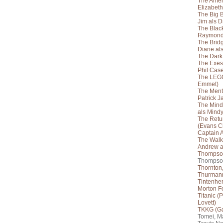
The Ameri
Elizabet
The Big 
Jim als D
The Black
Raymond
The Bridg
Diane al
The Dark 
The Exes
Phil Cas
The LEGO
Emmet)
The Menta
Patrick J
The Mindy
als Mindy
The Retur
(Evans C
Captain 
The Walk
Andrew a
Thompso
Thompso
Thornton,
Thurman
Tintenher
Morton Fo
Titanic (P
Lovett)
TKKG (G
Tomei, M