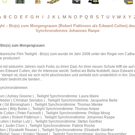
A
B
C
D
E
F
G
H
I
J
K
L
M
N
O
P
Q
R
S
T
U
V
W
X
Y
ght – Bis(s) zum Morgengrauen (Robert Pattinson als Edward Cullen) de
Synchronstimme Johannes Raspe
 - Bis(s) zum Morgengrauen
kanische Film Twilight - Bis(s) zum wurde im Jahr 2008 unter der Regie von Cathe
 produziert.
ht mit siebzehn Jahren nach Forks zu ihren Dad. An ihrer neuen Schule trifft sie auf
en Edward Cullen, der ihr Interesse weckt. Selbst als Bella feststellt, dass Edward 
Vampir ist, lässt sie sich nicht abschrecken und verliebt sich unsterblich in ihn. Do
fahr bedroht die beiden...
 Synchronstimmen:
len ( Ashley Greene ) , Twilight Synchronstimme: Laura Maire
bber ( Christian Serratos ) , Twilight Synchronstimme: Jacqueline Belle
ck ( Gil Birmingham ) , Twilight Synchronstimme: Thomas Wenke
wan ( Billy Burke ) , Twilight Synchronstimme: Thomas Amper
sle Cullen ( Peter Facinelli ) , Twilight Synchronstimme: Philipp Moog
ullen ( Robert Pattinson ) , Twilight Synchronstimme: Johannes Raspe
llen ( Kellan Lutz ) , Twilight Synchronstimme: Stefan Günther
ie ( Justin Chon ) , Twilight Synchronstimme: Patrick Roche
en ( Elizabeth Reaser ) , Twilight Synchronstimme: Elisabeth Günther
\'Bella\' Swan ( Kristen Stewart ) , Twilight Synchronstimme: Annina Braunmiller