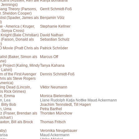
cans (Russell, Keri ale
Ranja Bonalana
h Jennings)
Bang Theory (Parsons,
Gerrit Schmidt-Foß
r. Sheldon Cooper)
list (Spader, James als
Benjamin Völz
)
e - America ( Kruger,
Stephanie Kellner
s Sonya Cross)
Knight (Bale Christian)
David Nathan
 (Faison, Donald als
Sebastian Schulz
e)
 Movie (Pratt Chris als
Patrick Schröder
list (Baker, Simon als
Marcus Off
ane)
 Project (Kaling, Mindy
Tanya Kahana
 Lahiri)
n of the First Avenger
Dennis Schmidt-Foß
hris als Steve Rogers
America)
ing Dead (Lincoln,
VIktor Neumann
ls Rick Grimes)
n, Emma
Monica Bielenstein
n, Lea
Liane Rudolph Katja Nottke Maud Ackermann
 Billy Bob
Joachim Tennstedt, Till Hagen
n, Uma
Petra Barthel
z (Fraser, Brendan als
Thorsten Münchow
lchart )
axton, Bill als Brock
Thomas Fritsch
aby)
Veronika Neugebauer
arisa
Maud Ackermann