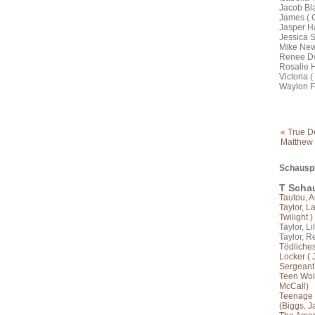
Jacob Bla
James ( 
Jasper Ha
Jessica S
Mike New
Renee Dwy
Rosalie H
Victoria 
Waylon Fo
« True D
Matthew 
Schauspi
T Schau
Tautou, 
Taylor, L
Twilight )
Taylor, Lil
Taylor, R
Tödliche
Locker ( 
Sergeant
Teen Wolf
McCall)
Teenage 
(Biggs, J