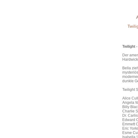
Twili
Twilight
Der ameri
Hardwicke
Bella zie
mysteriös
moderner 
dunkle Ge
Twilight
Alice Cul
Angela We
Billy Bla
Charlie S
Dr. Carli
Edward C
Emmett Cu
Eric York
Esme Cull
Isabella 