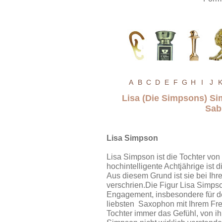
A
B
C
D
E
F
G
H
I
J
Lisa (Die Simpsons) S
Sab
Lisa Simpson
Lisa Simpson ist die Tochter v
hochintelligente Achtjährige ist 
Aus diesem Grund ist sie bei Ihr
verschrien.Die Figur Lisa Simpso
Engagement, insbesondere für d
liebsten Saxophon mit Ihrem Fre
Tochter immer das Gefühl, von i