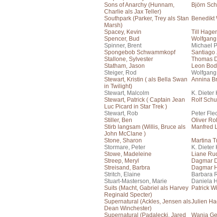
Sons of Anarchy (Hunnam,
Björn Sch
Charlie als Jax Teller)
Southpark (Parker, Trey als Stan
Benedikt
Marsh)
Spacey, Kevin
Till Hage
Spencer, Bud
Wolfgang
Spinner, Brent
Michael 
Spongebob Schwammkopf
Santiago
Stallone, Sylvester
Thomas 
Statham, Jason
Leon Bo
Steiger, Rod
Wolfgang
Stewart, Kristin ( als Bella Swan
Annina Br
in Twilight)
Stewart, Malcolm
K. Dieter
Stewart, Patrick ( Captain Jean
Rolf Schu
Luc Picard in Star Trek )
Stewart, Rob
Peter Fle
Stiller, Ben
Oliver Ro
Stirb langsam (Willis, Bruce als
Manfred
John McClane )
Stone, Sharon
Martina T
Stormare, Peter
K. Dieter
Stowe, Madeleine
Liane Rud
Streep, Meryl
Dagmar 
Streisand, Barbra
Dagmar H
Stritch, Elaine
Barbara 
Stuart-Masterson, Marie
Daniela 
Suits (Macht, Gabriel als Harvey
Patrick W
Reginald Specter)
Supernatural (Ackles, Jensen als
Julien H
Dean Winchester)
Supernatural (Padalecki, Jared
Wanja Ge