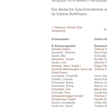
Simpson nicht wirklich verstand
Die deutsche Synchronstimme vo
ist Sabine Bohlmann.
« Simpson, Homer (Die
zu
Simpsons)
Schauspieler
Deutsche
S Schauspieler
Deutsc
Sandler, Adam
Dietmar 
Sandrelli, Stefania
Rita Eng
Sarah, Mia
Schaukje
Sarandon, Susan
Kerstin S
Sastre, Ines
Melanie 
Savalas, Telly ( Kojak )
Edgar Ott
Scandal (Washington, Kerry als
Victoria 
Olivia Pope)
Scarabelli, Charlotte
Viola Sau
Schiffer, Claudia
Maud Ac
Schneider, Maria
Marion vo
Schneider, Romy
Marion vo
Schreiber, Liev
Marco Kr
Schroder, Rick
David Na
Schwarzenegger, Arnold
Thomas 
Schwimmer, David
Gerald S
Sciorra, Annabella
Ulrike Mö
Scott Lee, Jason
Torsten M