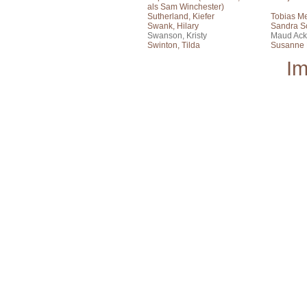
als Sam Winchester)
Sutherland, Kiefer
Tobias Me
Swank, Hilary
Sandra S
Swanson, Kristy
Maud Ac
Swinton, Tilda
Susanne B
I