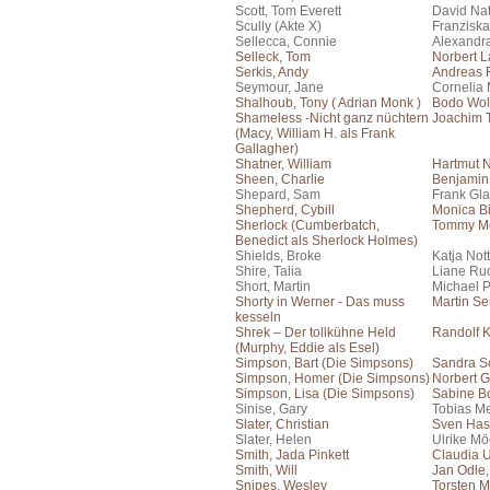
Scott, Tom Everett
David Na
Scully (Akte X)
Franziska
Sellecca, Connie
Alexandr
Selleck, Tom
Norbert 
Serkis, Andy
Andreas F
Seymour, Jane
Cornelia 
Shalhoub, Tony ( Adrian Monk )
Bodo Wol
Shameless -Nicht ganz nüchtern
Joachim 
(Macy, William H. als Frank
Gallagher)
Shatner, William
Hartmut 
Sheen, Charlie
Benjamin
Shepard, Sam
Frank Gla
Shepherd, Cybill
Monica Bi
Sherlock (Cumberbatch,
Tommy Mo
Benedict als Sherlock Holmes)
Shields, Broke
Katja No
Shire, Talia
Liane Ru
Short, Martin
Michael 
Shorty in Werner - Das muss
Martin S
kesseln
Shrek – Der tollkühne Held
Randolf 
(Murphy, Eddie als Esel)
Simpson, Bart (Die Simpsons)
Sandra S
Simpson, Homer (Die Simpsons)
Norbert G
Simpson, Lisa (Die Simpsons)
Sabine B
Sinise, Gary
Tobias Me
Slater, Christian
Sven Has
Slater, Helen
Ulrike Mö
Smith, Jada Pinkett
Claudia 
Smith, Will
Jan Odle
Snipes, Wesley
Torsten M